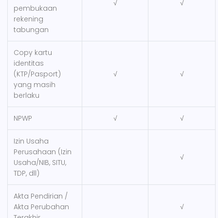
√
√
pembukaan
rekening
tabungan
Copy kartu
identitas
(KTP/Pasport)
√
√
yang masih
berlaku
NPWP
√
√
Izin Usaha
Perusahaan (Izin
√
Usaha/NIB, SITU,
TDP, dll)
Akta Pendirian /
Akta Perubahan
√
Terakhir