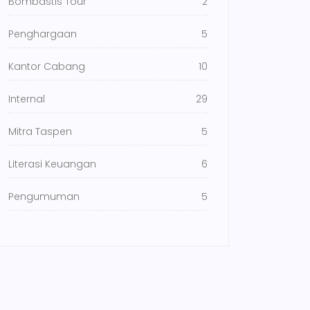
Bombastis Tour
2
Penghargaan
5
Kantor Cabang
10
Internal
29
Mitra Taspen
5
Literasi Keuangan
6
Pengumuman
5