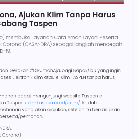
rona, Ajukan Klim Tanpa Harus
 Cabang Taspen
ro) membuka Layanan Cara Aman Layani Peserta
 Corona (CASANDRA) sebagai langkah mencegah
D-19.
dan Gerakan #DiRumahAja, bagi Bapak/Ibu yang ingin
oses Elektronik Klim atau e-Klim TASPEN tanpa harus
pemohon dapat mengunjungi website Taspen di
klim Taspen
eklim.taspen.co.id/eklim/
. Isi data
mohonan yang akan diajukan, setelah itu berkas akan
n perserta/pemohon.
NDRA.
k Corona)