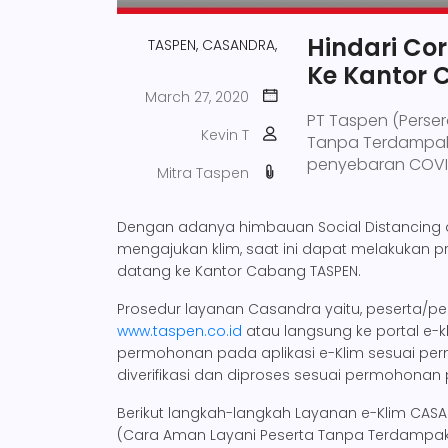
Hindari Co
TASPEN,
CASANDRA,
Ke Kantor
March 27, 2020
PT Taspen (Perse
Kevin T
Tanpa Terdampak
penyebaran COVI
Mitra Taspen
Dengan adanya himbauan Social Distancing 
mengajukan klim, saat ini dapat melakukan pr
datang ke Kantor Cabang TASPEN.
Prosedur layanan Casandra yaitu, peserta/
www.taspen.co.id
atau langsung ke portal e-
permohonan pada aplikasi e-Klim sesuai per
diverifikasi dan diproses sesuai permohona
Berikut langkah-langkah Layanan e-Klim CASA
(Cara Aman Layani Peserta Tanpa Terdampa