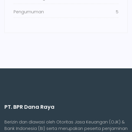
Pengumuman
5
PT. BPR Dana Raya
Berizin dan diawasi oleh Otoritas Jasa Keuangan (OJK) &
Bank Indonesia (BI) serta merupakan peserta penjaminan