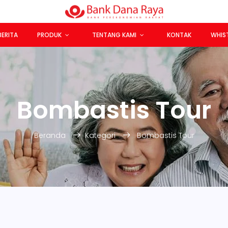
BERITA
PRODUK
TENTANG KAMI
KONTAK
WHIS
Bombastis Tour
Beranda
Kategori
Bombastis Tour