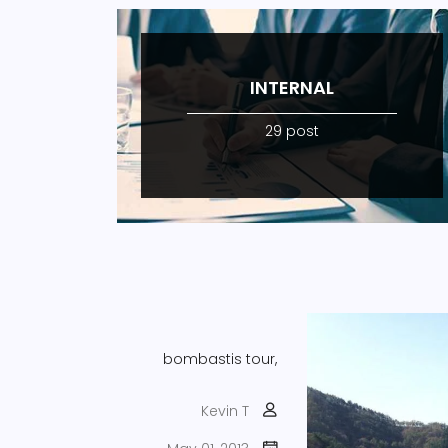
INTERNAL
29 post
bombastis tour,
Kevin T