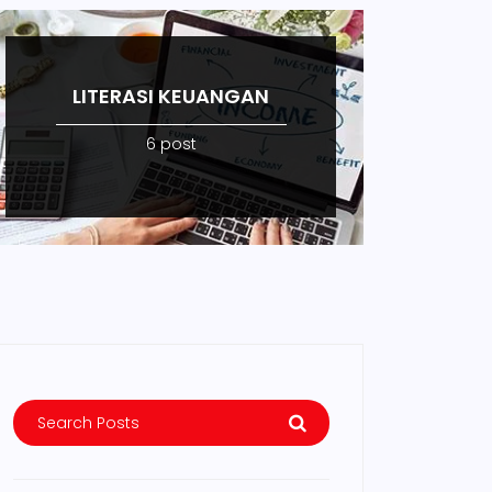
LITERASI KEUANGAN
6 post