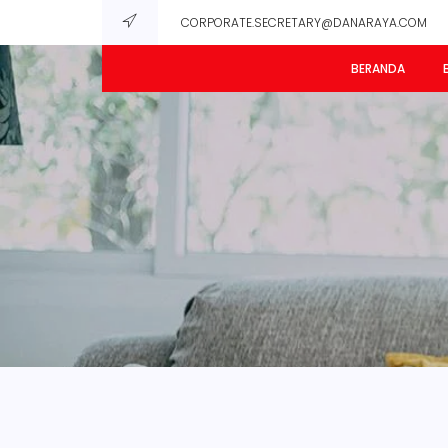
CORPORATE.SECRETARY@DANARAYA.COM
BERANDA