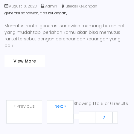
August 10, 2023
Admin
Literasi Keuangan
generasi sandwich,
tips keuangan,
Memutus rantai generasi sandwich memang bukan hal
yang mudah,tapi perlahan kamu akan bisa memutus
rantai tersebut dengan perencanaan keuangan yang
baik.
View More
Showing
1
to
5
of
6
results
« Previous
Next »
1
2