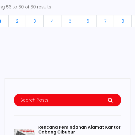
ing
56
to
60
of
60
results
1
2
3
4
5
6
7
8
Rencana Pemindahan Alamat Kantor
Cabang Cibubur