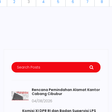
1
2
3
4
5
6
7
8
Rencana Pemindahan Alamat Kantor
Cabang Cibubur
04/08/2026
Komisi XI DPR RI dan Badan Supervisi LPS